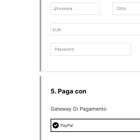
Provincia
Città
Password
New Password Rating: 0%
Paga con
Gateway Di Pagamento
PayPal