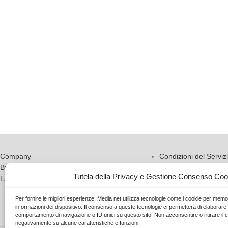
Company
Condizioni del Serviz
Business Partner
Ordini di Servizio (O
Tutela della Privacy e Gestione Consenso Coo
Lavora con noi
Modalità di Pagamen
Tutela della Privacy
Per fornire le migliori esperienze, Media net utilizza tecnologie come i cookie per mem
Cookie Policy
informazioni del dispositivo. Il consenso a queste tecnologie ci permetterà di elaborare 
comportamento di navigazione o ID unici su questo sito. Non acconsentire o ritirare il 
negativamente su alcune caratteristiche e funzioni.