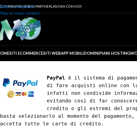
Skip to navigation
COMPANY
BUSINESS PARTNER
LAVORA CON NOI
Skip to main content
OME
SITI ECOMMERCE
SITI WEB
APP MOBILI
DOMINI
PIANI HOSTING
WO
PayPal
è il sistema di pagamen
di fare acquisti online con l
infatti non condivide informa
evitando così di far conoscer
credito o gli estremi del pro
basta selezionarlo al momento del pagamento,
accetta tutte le carte di credito.