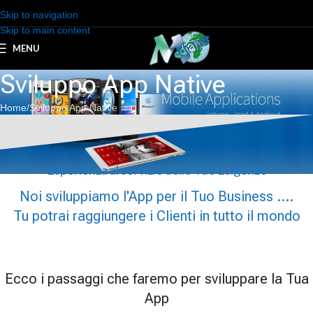
Skip to navigation
Skip to main content
MENU
Sviluppo App Native
Home
Sviluppo App Native
Esperienza al servizio delle Tue Esigenze
Noi sviluppiamo l'App per il Tuo Business ....
Tu potrai raggiungere i Clienti in tutto il mondo
Ecco i passaggi che faremo per sviluppare la Tua
App