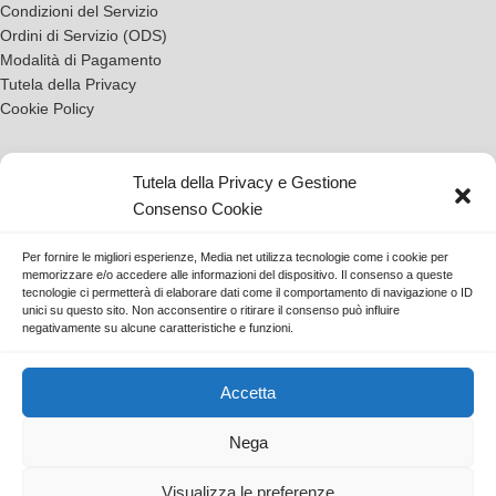
Condizioni del Servizio
Ordini di Servizio (ODS)
Modalità di Pagamento
Tutela della Privacy
Cookie Policy
Tutela della Privacy e Gestione
Contatti
Consenso Cookie
Tickets
Per fornire le migliori esperienze, Media net utilizza tecnologie come i cookie per
memorizzare e/o accedere alle informazioni del dispositivo. Il consenso a queste
tecnologie ci permetterà di elaborare dati come il comportamento di navigazione o ID
unici su questo sito. Non acconsentire o ritirare il consenso può influire
Scarica l'App
negativamente su alcune caratteristiche e funzioni.
Accetta
Nega
1996-2026
Media net - Partita IVA 02052080781
Visualizza le preferenze