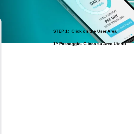
STEP 1: Click on the User Area
1^ Passaggio: Clicca su Area Utenti