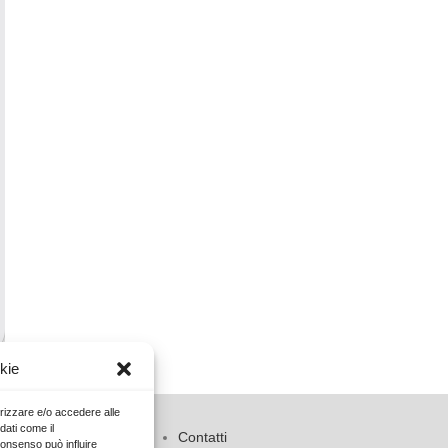
kie
orizzare e/o accedere alle
dati come il
io
Contatti
consenso può influire