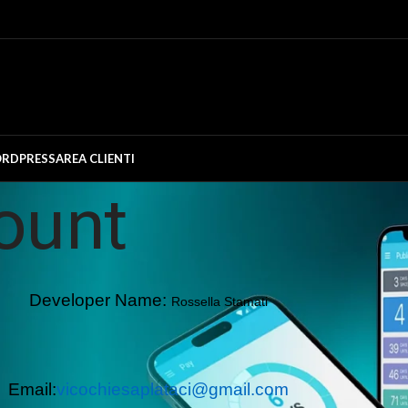
RDPRESS
AREA CLIENTI
ount
Developer Name:
Rossella Stamati
Email:
vicochiesaplataci@gmail.com