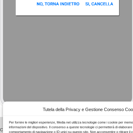
Tutela della Privacy e Gestione Consenso Coo
Per fornire le migliori esperienze, Media net utilizza tecnologie come i cookie per mem
informazioni del dispositivo. Il consenso a queste tecnologie ci permetterà di elaborare 
Company
Condizioni del Serviz
comportamento di navigazione o ID unici su questo sito. Non acconsentire o ritirare il 