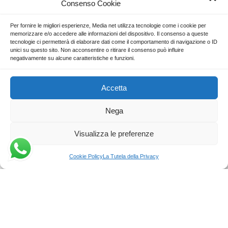
Consenso Cookie
Ordini di Servizio (ODS)
Modalità di Pagamento
Per fornire le migliori esperienze, Media net utilizza tecnologie come i cookie per
Tutela della Privacy
memorizzare e/o accedere alle informazioni del dispositivo. Il consenso a queste
Cookie Policy
tecnologie ci permetterà di elaborare dati come il comportamento di navigazione o ID
unici su questo sito. Non acconsentire o ritirare il consenso può influire
negativamente su alcune caratteristiche e funzioni.
Contatti
Accetta
Tickets
Nega
Visualizza le preferenze
Scarica l'App
Cookie Policy
La Tutela della Privacy
di il Tuo Ecommerce
a Clienti
Richiedi Sito Web
Media net - Partita IVA 02052080781
1996-2026
Tutti i Diritti Riservati